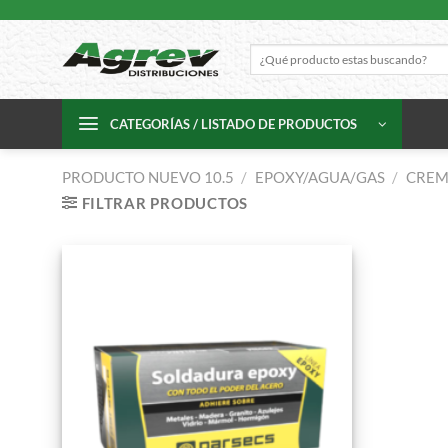
Skip
to
Buscar
content
por:
CATEGORÍAS / LISTADO DE PRODUCTOS
PRODUCTO NUEVO 10.5
/
EPOXY/AGUA/GAS
/
CREM
FILTRAR PRODUCTOS