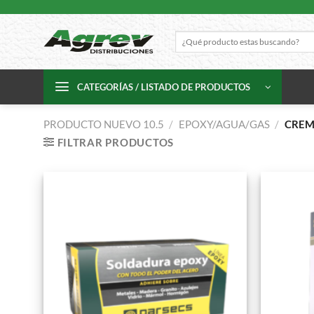
Skip
to
Buscar
content
por:
CATEGORÍAS / LISTADO DE PRODUCTOS
PRODUCTO NUEVO 10.5
/
EPOXY/AGUA/GAS
/
CREM
FILTRAR PRODUCTOS