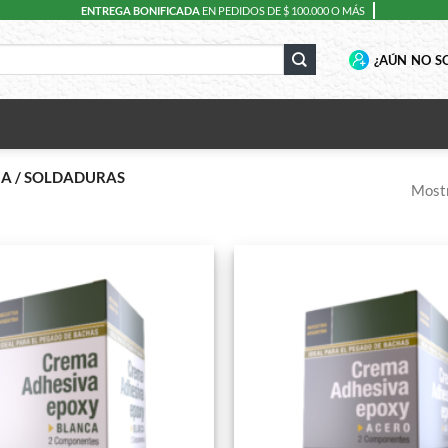
ENTREGA BONIFICADA
EN PEDIDOS DE $ 100.000 O MÁS
¿AÚN NO SO
A / SOLDADURAS
Mostr