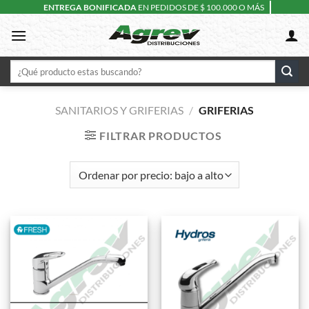
Skip
ENTREGA BONIFICADA
EN PEDIDOS DE $ 100.000 O MÁS
to
content
Buscar
por:
SANITARIOS Y GRIFERIAS
/
GRIFERIAS
FILTRAR PRODUCTOS