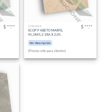
$ **.**
$ **.**
CERAMICA
SCOP P ABETO MARFIL
45,3X45,3 1RA X 2,05.
Ver descripción
(Precios sólo para clientes)