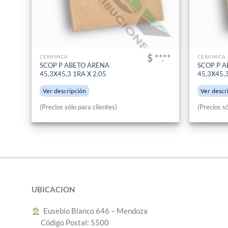
$ **.**
CERAMICA
CERAMICA
SCOP P ABETO ARENA
SCOP P A
45,3X45,3 1RA X 2,05
45,3X45,3
Ver descripción
Ver descr
(Precios sólo para clientes)
(Precios só
UBICACION
︎ Eusebio Blanco 646 – Mendoza
Código Postal: 5500