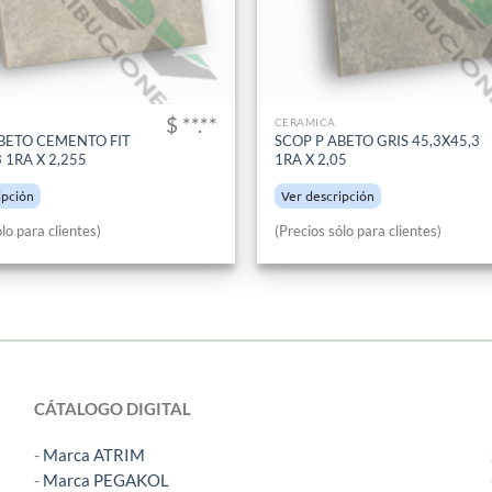
$ **.**
CERAMICA
BETO CEMENTO FIT
SCOP P ABETO GRIS 45,3X45,3
 1RA X 2,255
1RA X 2,05
ipción
Ver descripción
lo para clientes)
(Precios sólo para clientes)
CÁTALOGO DIGITAL
-
Marca ATRIM
-
Marca PEGAKOL