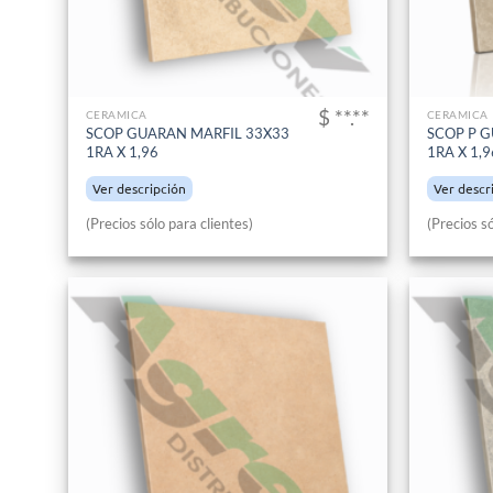
$ **.**
CERAMICA
CERAMICA
SCOP GUARAN MARFIL 33X33
SCOP P 
1RA X 1,96
1RA X 1,9
Ver descripción
Ver descr
(Precios sólo para clientes)
(Precios só