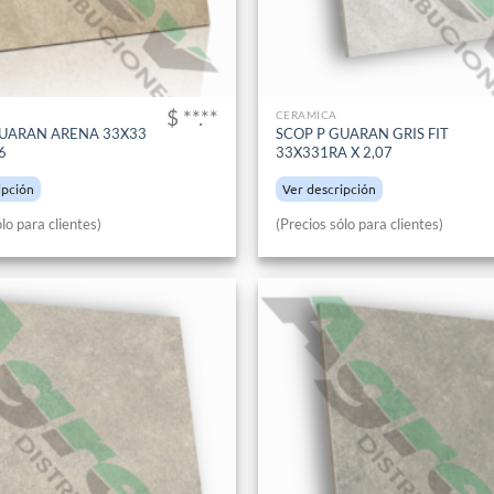
$ **.**
CERAMICA
GUARAN ARENA 33X33
SCOP P GUARAN GRIS FIT
6
33X331RA X 2,07
ipción
Ver descripción
lo para clientes)
(Precios sólo para clientes)