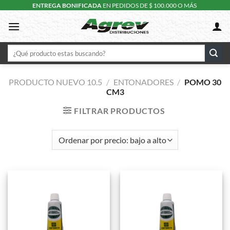
Skip
ENTREGA BONIFICADA
EN PEDIDOS DE $ 100.000 O MÁS
to
content
Buscar
por:
PRODUCTO NUEVO 10.5
/
ENTONADORES
/
POMO 30
CM3
FILTRAR PRODUCTOS