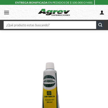
Skip
ENTREGA BONIFICADA
EN PEDIDOS DE $ 100.000 O MÁS
to
content
Buscar
por: