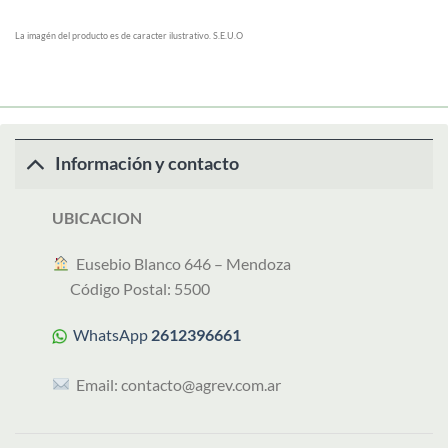
La imagén del producto es de caracter ilustrativo. S.E.U.O
Información y contacto
UBICACION
︎ Eusebio Blanco 646 – Mendoza
Código Postal: 5500
WhatsApp
2612396661
Email:
contacto@agrev.com.ar