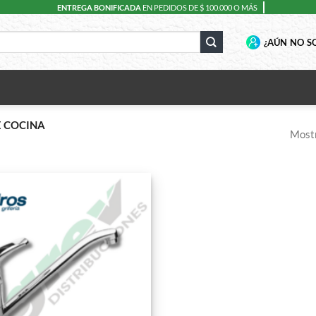
ENTREGA BONIFICADA
EN PEDIDOS DE $ 100.000 O MÁS
¿AÚN NO SO
E COCINA
Mostr