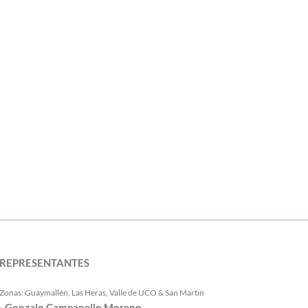
REPRESENTANTES
Zonas: Guaymallén, Las Heras, Valle de UCO & San Martin
- Gonzalo Campanello Moreno