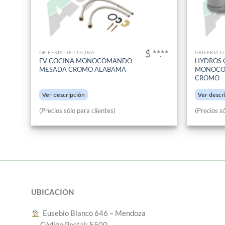
$ **.**
GRIFERIA DE COCINA
GRIFERIA 
FV COCINA MONOCOMANDO
HYDROS 
MESADA CROMO ALABAMA
MONOCO
CROMO
Ver descripción
Ver descr
(Precios sólo para clientes)
(Precios só
UBICACION
︎ Eusebio Blanco 646 – Mendoza
Código Postal: 5500