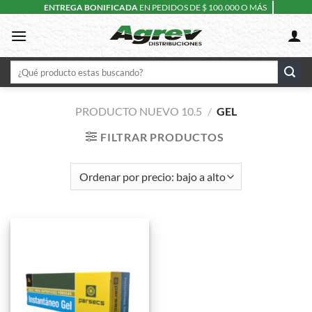
Skip
ENTREGA BONIFICADA
EN PEDIDOS DE $ 100.000 O MÁS
to
content
Buscar
por:
PRODUCTO NUEVO 10.5
/
GEL
FILTRAR PRODUCTOS