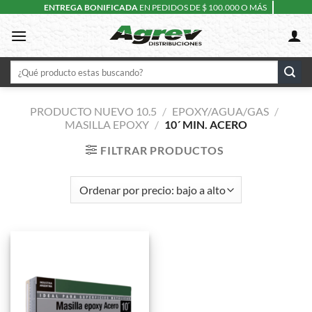
Skip
ENTREGA BONIFICADA
EN PEDIDOS DE $ 100.000 O MÁS
to
content
Buscar
por:
PRODUCTO NUEVO 10.5
/
EPOXY/AGUA/GAS
/
MASILLA EPOXY
/
10´ MIN. ACERO
FILTRAR PRODUCTOS