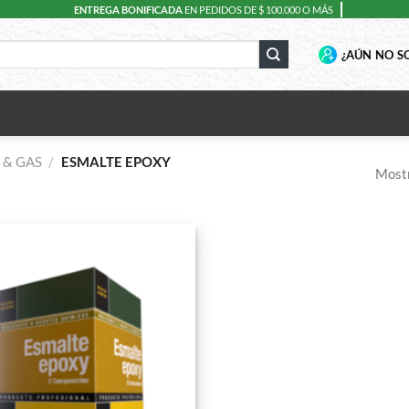
ENTREGA BONIFICADA
EN PEDIDOS DE $ 100.000 O MÁS
¿AÚN NO SO
 & GAS
/
ESMALTE EPOXY
Mostr