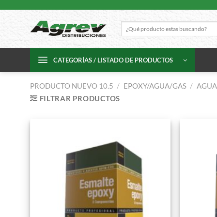
Skip
to
Buscar
content
por:
CATEGORÍAS / LISTADO DE PRODUCTOS
PRODUCTO NUEVO 10.5
/
EPOXY/AGUA/GAS
/
AGUA
FILTRAR PRODUCTOS