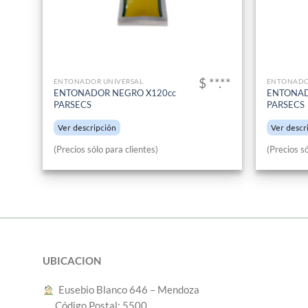
$ **.**
ENTONADOR UNIVERSAL
ENTONADO
ENTONADOR NEGRO X120cc
ENTONAD
PARSECS
PARSECS
Ver descripción
Ver descr
(Precios sólo para clientes)
(Precios só
UBICACION
︎ Eusebio Blanco 646 – Mendoza
Código Postal: 5500