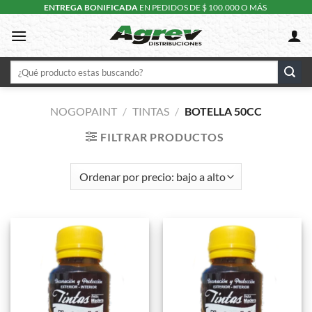
Skip
ENTREGA BONIFICADA
EN PEDIDOS DE $ 100.000 O MÁS
to
content
Buscar
por:
NOGOPAINT
/
TINTAS
/
BOTELLA 50CC
FILTRAR PRODUCTOS