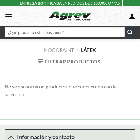
Skip
ENTREGA BONIFICADA
EN PEDIDOS DE $ 100.000 O MÁS
to
content
Buscar
por:
NOGOPAINT
/
LÁTEX
FILTRAR PRODUCTOS
No se encontraron productos que concuerden con la
selección.
Información y contacto