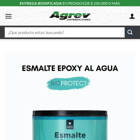
Skip
ENTREGA BONIFICADA
EN PEDIDOS DE $ 100.000 O MÁS
to
content
Buscar
por: