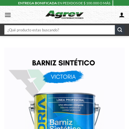
Skip
ENTREGA BONIFICADA
EN PEDIDOS DE $ 100.000 O MÁS
to
content
Buscar
por: