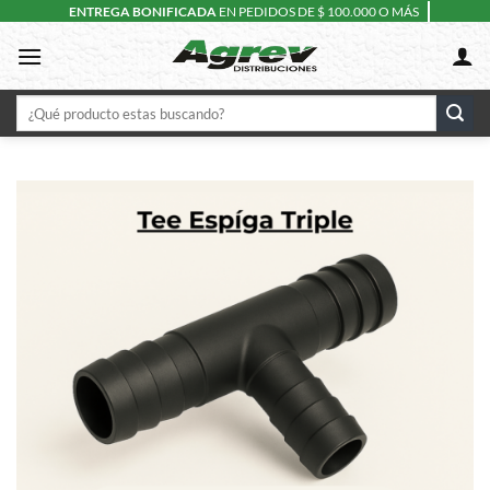
Skip
ENTREGA BONIFICADA
EN PEDIDOS DE $ 100.000 O MÁS
to
content
Buscar
por: