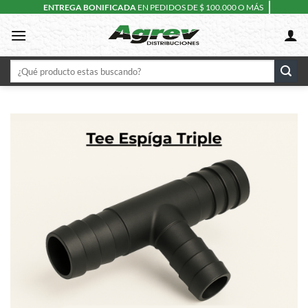
Skip
ENTREGA BONIFICADA
EN PEDIDOS DE $ 100.000 O MÁS
to
content
Buscar
por: