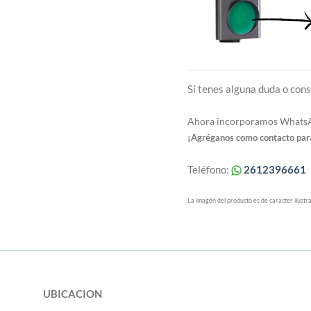
Sí tenes alguna duda o cons
Ahora incorporamos WhatsAp
¡Agréganos como contacto para
Teléfono:
2612396661
La imagén del producto es de caracter ilustra
UBICACION