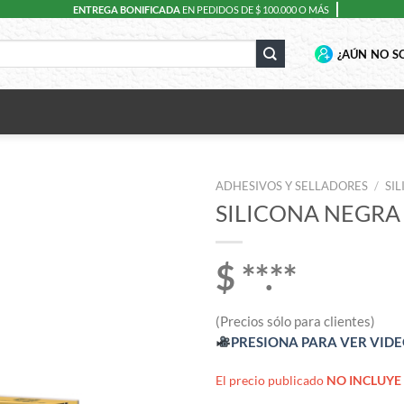
ENTREGA BONIFICADA
EN PEDIDOS DE $ 100.000 O MÁS
¿AÚN NO SO
ADHESIVOS Y SELLADORES
/
SI
SILICONA NEGRA
$ **.**
(Precios sólo para clientes)
PRESIONA PARA VER VID
El precio publicado
NO INCLUYE 