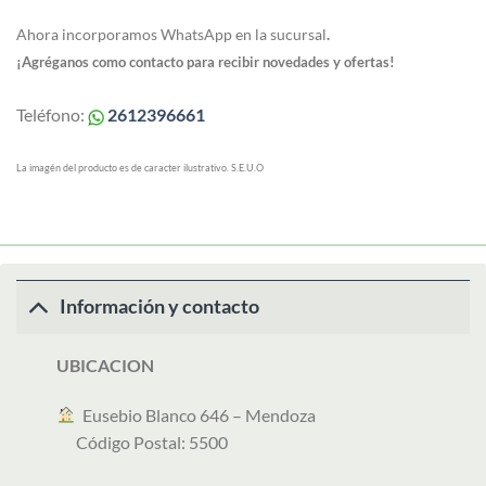
Ahora incorporamos WhatsApp en la sucursal
.
¡Agréganos como contacto para recibir novedades y ofertas!
Teléfono:
2612396661
La imagén del producto es de caracter ilustrativo. S.E.U.O
Información y contacto
UBICACION
︎ Eusebio Blanco 646 – Mendoza
Código Postal: 5500