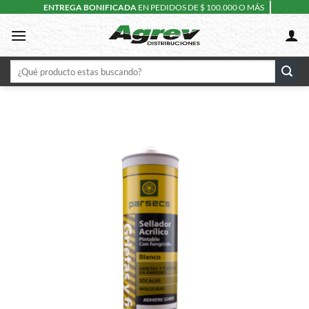
Skip
ENTREGA BONIFICADA
EN PEDIDOS DE $ 100.000 O MÁS
to
content
Buscar
por: