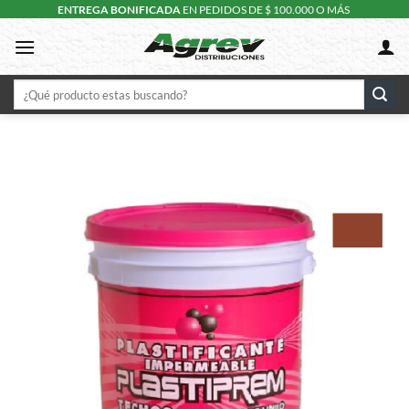
Skip
ENTREGA BONIFICADA
EN PEDIDOS DE $ 100.000 O MÁS
to
content
Buscar
por: