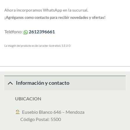
Ahora incorporamos WhatsApp en la sucursal
.
¡Agréganos como contacto para recibir novedades y ofertas!
Teléfono:
2612396661
La imagén del producto es de caracter ilustrativo. S.E.U.O
Información y contacto
UBICACION
︎ Eusebio Blanco 646 – Mendoza
Código Postal: 5500