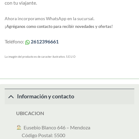
con tu viajante.
Ahora incorporamos WhatsApp en la sucursal
.
¡Agréganos como contacto para recibir novedades y ofertas!
Teléfono:
2612396661
La imagén del producto es de caracter ilustrativo. S.E.U.O
Información y contacto
UBICACION
︎ Eusebio Blanco 646 – Mendoza
Código Postal: 5500