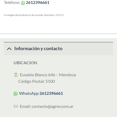
Teléfono:
2612396661
La imagén del producto es de caracter ilustrativo. S.E.U.O
Información y contacto
UBICACION
︎ Eusebio Blanco 646 – Mendoza
Código Postal: 5500
WhatsApp
2612396661
Email:
contacto@agrev.com.ar