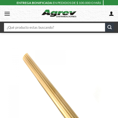
Skip
ENTREGA BONIFICADA
EN PEDIDOS DE $ 100.000 O MÁS
to
content
Buscar
por: