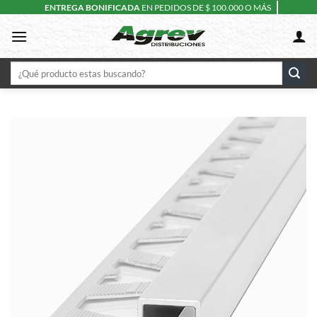
Skip
ENTREGA BONIFICADA
EN PEDIDOS DE $ 100.000 O MÁS
to
content
Buscar
por: