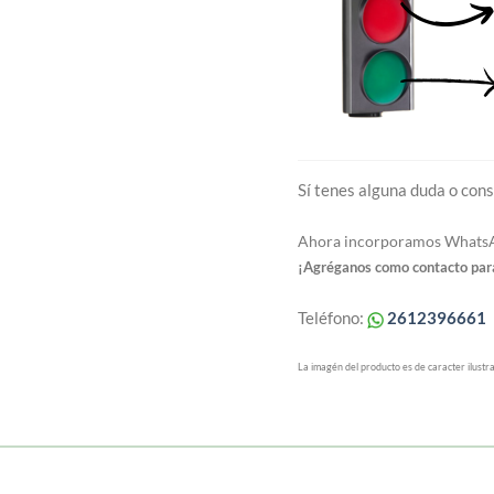
Sí tenes alguna duda o cons
Ahora incorporamos WhatsAp
¡Agréganos como contacto para
Teléfono:
2612396661
La imagén del producto es de caracter ilustra