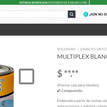
ENTREGA BONIFICADA
EN PEDIDOS DE $ 100.000 O MÁS
¿AÚN NO SO
NOGOPAINT
/
ESMALTES SINTÉ
MULTIPLEX BLAN
$ **.**
(Precios sólo para clientes)
Composición
Elaborado a partir de resinas a
anticorrosivos y aditivos conver