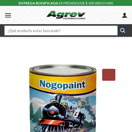
Skip
ENTREGA BONIFICADA
EN PEDIDOS DE $ 100.000 O MÁS
to
content
Buscar
por: