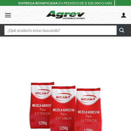
Skip
ENTREGA BONIFICADA
EN PEDIDOS DE $ 100.000 O MÁS
to
content
Buscar
por: