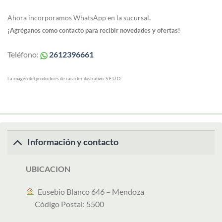
Ahora incorporamos WhatsApp en la sucursal
.
¡Agréganos como contacto para recibir novedades y ofertas!
Teléfono:
2612396661
La imagén del producto es de caracter ilustrativo. S.E.U.O
Información y contacto
UBICACION
︎ Eusebio Blanco 646 – Mendoza
Código Postal: 5500