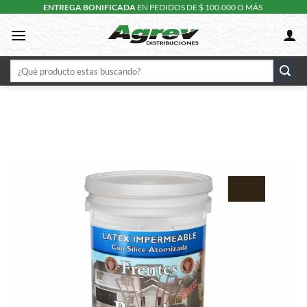
Skip
ENTREGA BONIFICADA
EN PEDIDOS DE $ 100.000 O MÁS
to
content
Buscar
por: