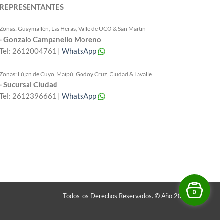
REPRESENTANTES
Zonas: Guaymallén, Las Heras, Valle de UCO & San Martin
- Gonzalo Campanello Moreno
Tel: 2612004761 |
WhatsApp
Zonas: Lújan de Cuyo, Maipú, Godoy Cruz, Ciudad & Lavalle
- Sucursal Ciudad
Tel: 2612396661 |
WhatsApp
0
Todos los Derechos Reservados. © Año 2026