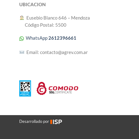
UBICACION
︎ Eusebio Blanco 646 – Mendoza
Código Postal: 5500
WhatsApp
2612396661
Email:
contacto@agrev.com.ar
Desarrollado por