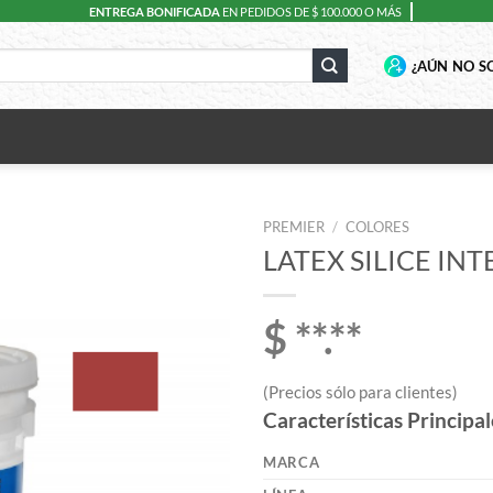
ENTREGA BONIFICADA
EN PEDIDOS DE $ 100.000 O MÁS
¿AÚN NO SO
PREMIER
/
COLORES
LATEX SILICE IN
$ **.**
(Precios sólo para clientes)
Características Principal
MARCA