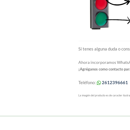
Sí tenes alguna duda o cons
Ahora incorporamos WhatsAp
¡Agréganos como contacto para
Teléfono:
2612396661
La imagén del producto es de caracter ilustra