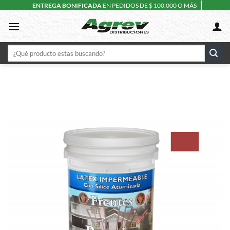
Skip
ENTREGA BONIFICADA
EN PEDIDOS DE $ 100.000 O MÁS
to
content
Buscar
por: