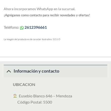
Ahora incorporamos WhatsApp en la sucursal
.
¡Agréganos como contacto para recibir novedades y ofertas!
Teléfono:
2612396661
La imagén del producto es de caracter ilustrativo. S.E.U.O
Información y contacto
UBICACION
︎ Eusebio Blanco 646 – Mendoza
Código Postal: 5500