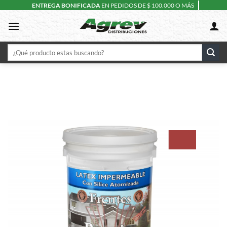
Skip
ENTREGA BONIFICADA
EN PEDIDOS DE $ 100.000 O MÁS
to
content
Buscar
por: