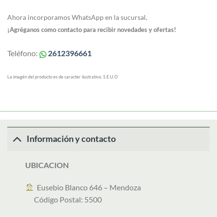
Ahora incorporamos WhatsApp en la sucursal
.
¡Agréganos como contacto para recibir novedades y ofertas!
Teléfono:
2612396661
La imagén del producto es de caracter ilustrativo. S.E.U.O
Información y contacto
UBICACION
︎ Eusebio Blanco 646 – Mendoza
Código Postal: 5500