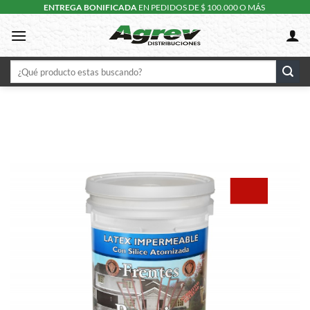
Skip
ENTREGA BONIFICADA
EN PEDIDOS DE $ 100.000 O MÁS
to
content
Buscar
por: