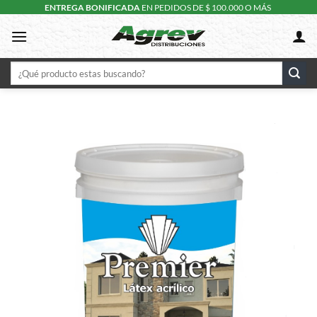
Skip
ENTREGA BONIFICADA
EN PEDIDOS DE $ 100.000 O MÁS
to
content
Buscar
por: