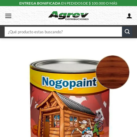
Skip
ENTREGA BONIFICADA
EN PEDIDOS DE $ 100.000 O MÁS
to
content
Buscar
por: