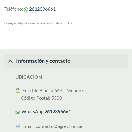
Teléfono:
2612396661
La imagén del producto es de caracter ilustrativo. S.E.U.O
Información y contacto
UBICACION
︎ Eusebio Blanco 646 – Mendoza
Código Postal: 5500
WhatsApp
2612396661
Email:
contacto@agrev.com.ar