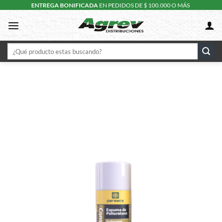
Skip
ENTREGA BONIFICADA
EN PEDIDOS DE $ 100.000 O MÁS
to
content
Buscar
por: