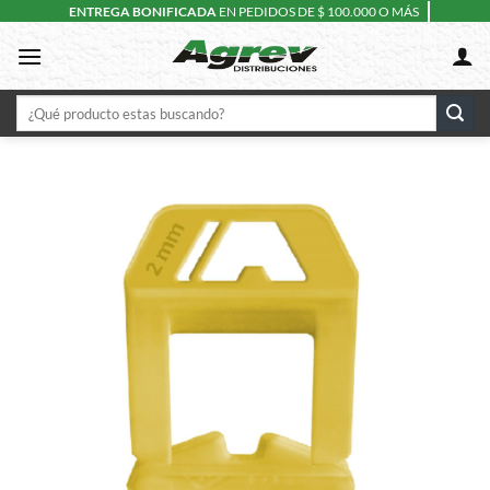
Skip
ENTREGA BONIFICADA
EN PEDIDOS DE $ 100.000 O MÁS
to
content
Buscar
por: