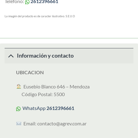
Teléfono:
2612396661
La imagén del producto es de caracter ilustrativo. S.E.U.O
Información y contacto
UBICACION
︎ Eusebio Blanco 646 – Mendoza
Código Postal: 5500
WhatsApp
2612396661
Email:
contacto@agrev.com.ar