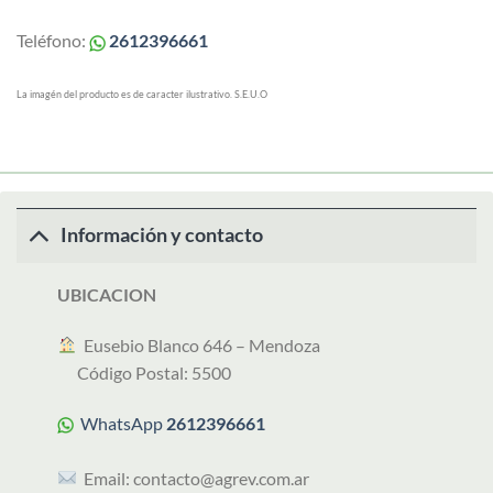
Teléfono:
2612396661
La imagén del producto es de caracter ilustrativo. S.E.U.O
Información y contacto
UBICACION
︎ Eusebio Blanco 646 – Mendoza
Código Postal: 5500
WhatsApp
2612396661
Email:
contacto@agrev.com.ar