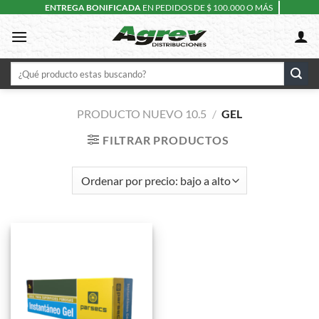
Skip
ENTREGA BONIFICADA
EN PEDIDOS DE $ 100.000 O MÁS
to
content
Buscar
por:
PRODUCTO NUEVO 10.5
/
GEL
FILTRAR PRODUCTOS